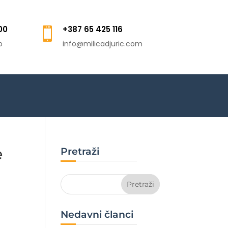
00
+387 65 425 116

o
info@milicadjuric.com
e
Pretraži
Nedavni članci