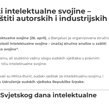
i intelektualne svojine –
titi autorskih i industrijskih
ktualne svojine (26. april)
, u Banjaluci je organizovana stručn
lasti intelektualne svojine – značaj stručne analize u zaštiti
ke svojine“
.
složenu, ali izuzetno važnu ulogu sudskih vještaka u pravnim
iču intelektualne svojine.
 su Milica Đurić, sudski vještak za intelektualnu svojinu, i
ra
Udruženje sudskih vještaka Republike Srpske
.
Svjetskog dana intelektualne