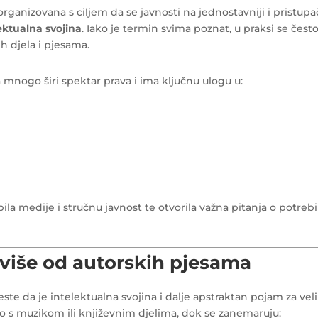
 organizovana s ciljem da se javnosti na jednostavniji i pristupač
ektualna svojina
. Iako je termin svima poznat, u praksi se čest
h djela i pjesama.
a mnogo širi spektar prava i ima ključnu ulogu u:
ila medije i stručnu javnost te otvorila važna pitanja o potrebi
 više od autorskih pjesama
ste da je intelektualna svojina i dalje apstraktan pojam za veli
vo s muzikom ili književnim djelima, dok se zanemaruju: