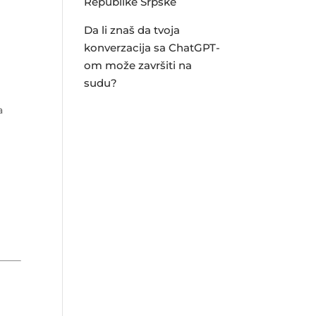
Republike Srpske
Da li znaš da tvoja
konverzacija sa ChatGPT-
om može završiti na
sudu?
a