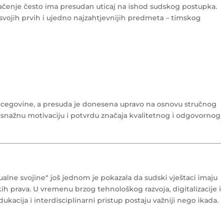
tačenje često ima presudan uticaj na ishod sudskog postupka.
d svojih prvih i ujedno najzahtjevnijih predmeta – timskog
cegovine, a presuda je donesena upravo na osnovu stručnog
ju snažnu motivaciju i potvrdu značaja kvalitetnog i odgovornog
ualne svojine“ još jednom je pokazala da sudski vještaci imaju
skih prava. U vremenu brzog tehnološkog razvoja, digitalizacije 
dukacija i interdisciplinarni pristup postaju važniji nego ikada.