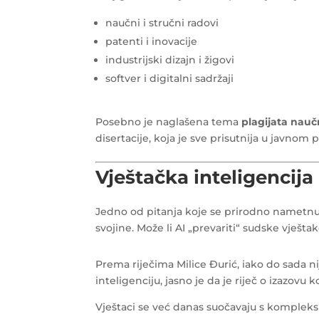
naučni i stručni radovi
patenti i inovacije
industrijski dizajn i žigovi
softver i digitalni sadržaji
Posebno je naglašena tema
plagijata nauč
disertacije, koja je sve prisutnija u javnom 
Vještačka inteligencija 
Jedno od pitanja koje se prirodno nametnu
svojine. Može li AI „prevariti“ sudske vješta
Prema riječima Milice Đurić, iako do sada n
inteligenciju, jasno je da je riječ o izazovu
Vještaci se već danas suočavaju s komplek