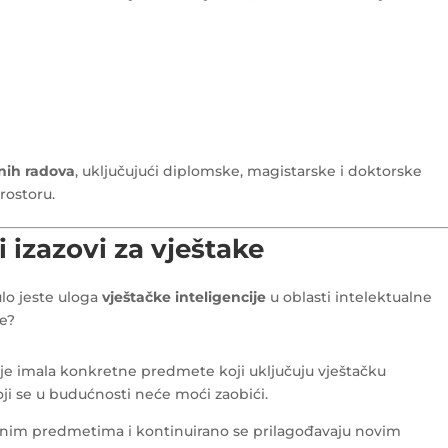
nih radova
, uključujući diplomske, magistarske i doktorske
prostoru.
i izazovi za vještake
lo jeste uloga
vještačke inteligencije
u oblasti intelektualne
ke?
ije imala konkretne predmete koji uključuju vještačku
 koji se u budućnosti neće moći zaobići.
snim predmetima i kontinuirano se prilagođavaju novim