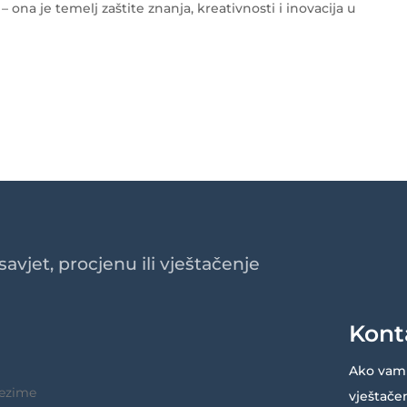
 ona je temelj zaštite znanja, kreativnosti i inovacija u
avjet, procjenu ili vještačenje
Kont
Ako vam 
vještačen